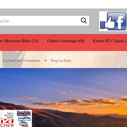
Sprache 
Lieferlan
er Motocross Bikes (31)
Elektro Fahrzeuge (69)
Kinder ATV Quads (
»
»
Go-Karts und Trettraktoren
Berg Go-Karts
Baufahrzeuge
Einsatzfahrzeuge
Land- und
euge
Forstwirtschaftsgeräte
Zubehör