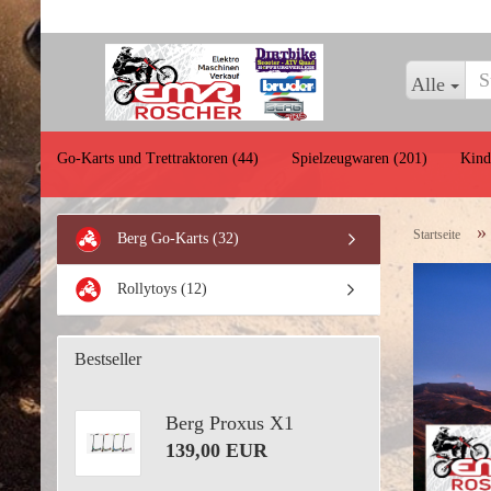
Alle
Go-Karts und Trettraktoren (44)
Spielzeugwaren (201)
Kind
Startseite
Berg Go-Karts (32)
Baufahrzeuge
Rollytoys (12)
Land- und
Forstwirtschaftsgeräte
Bestseller
LKWs und Einsatzfahrz
Zubehör
Berg Proxus X1
139,00 EUR