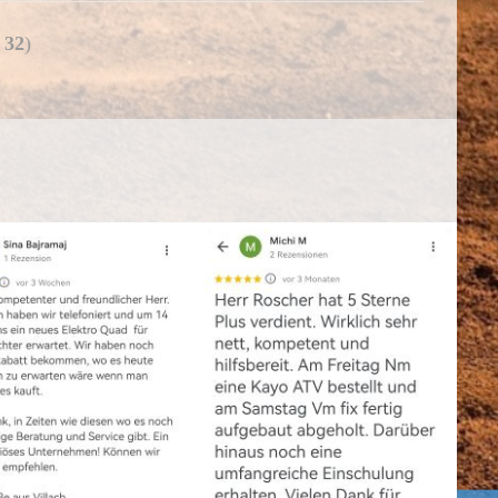
t
32
)