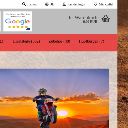
Suchen
DE
Kundenlogin
Merkzettel
Ihr Warenkorb
auswählen
0,00 EUR
d
23)
Ersatzteile (582)
Zubehör (48)
Hüpfburgen (7)
Konto erstellen
Antrieb/Kette/Anbauteile
Passwort vergessen?
Bremsen/Seile/Hebel/Griffe
Elektronik/Zündung/Beleuchtung
Motorteile/Tankteile