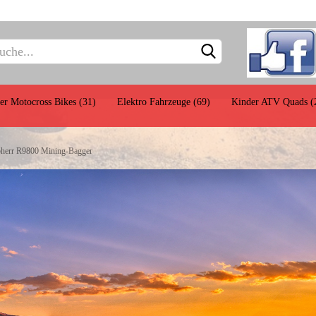
Sprache 
Lieferlan
er Motocross Bikes (31)
Elektro Fahrzeuge (69)
Kinder ATV Quads (
bherr R9800 Mining-Bagger
Baufahrzeuge
Einsatzfahrzeuge
Land- und
euge
Forstwirtschaftsgeräte
Zubehör