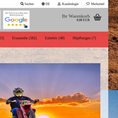
Suchen
DE
Kundenlogin
Merkzettel
Ihr Warenkorb
auswählen
0,00 EUR
d
23)
Ersatzteile (582)
Zubehör (48)
Hüpfburgen (7)
Konto erstellen
Antrieb/Kette/Anbauteile
Passwort vergessen?
Bremsen/Seile/Hebel/Griffe
Elektronik/Zündung/Beleuchtung
Motorteile/Tankteile