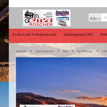
Alle
Go-Karts und Trettraktoren (44)
Spielzeugwaren (201)
Kind
»
»
»
»
Startseite
Spielzeugwaren
Siku
Baufahrzeuge
Lie
Baufahrzeuge
Land- und
Forstwirtschaftsgeräte
LKWs und Einsatzfahrz
Zubehör