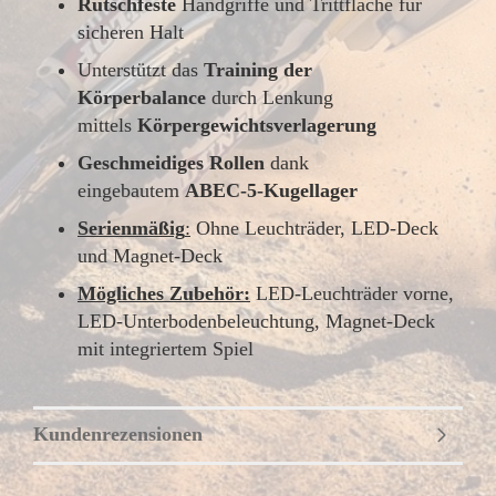
Rutschfeste
Handgriffe und Trittfläche für
sicheren Halt
Unterstützt das
Training der
Körperbalance
durch Lenkung
mittels
Körpergewichtsverlagerung
Geschmeidiges Rollen
dank
eingebautem
ABEC-5-Kugellager
Serienmäßig
:
Ohne Leuchträder, LED-Deck
und Magnet-Deck
Mögliches Zubehör:
LED-Leuchträder vorne,
LED-Unterbodenbeleuchtung, Magnet-Deck
mit integriertem Spiel
Kundenrezensionen